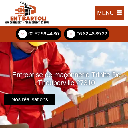
MENU
02 52 56 44 80
06 82 48 89 22
Entreprise de maçonnerie Trinite De
Thouberville 27310
Nos réalisations