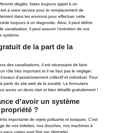
ifférents dégâts, faites toujours appel à un
i est à votre service pour le remplacement de
alement dans les environs pour effectuer cette
ède toujours à un diagnostic. Ainsi, il peut définir
e canalisation, il peut assurer l’entretien de vos
ce système.
atuit de la part de la
os des canalisations, il est nécessaire de faire
n rôle très important et il ne faut pas le négliger.
 travaux d’assainissement collectif et individuel. Pour
partir du site web de la société. Le formulaire
s aurez un devis clair et bien détaillé gratuitement !
tance d’avoir un système
propriété ?
ès importante de rejets polluants et toxiques. C’est
e de nos toilettes, nos douches, nos machines à
s eaux usées vont finir par dégrader