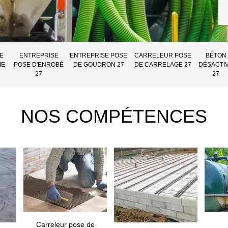
E
ENTREPRISE
ENTREPRISE POSE
CARRELEUR POSE
BÉTON
IE
POSE D'ENROBÉ
DE GOUDRON 27
DE CARRELAGE 27
DÉSACTI
27
27
NOS COMPÉTENCES
Carreleur pose de