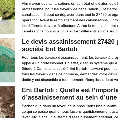
Afin d’avoir des canalisations en bon état et d'éviter les d
professionnel pour les travaux de canalisation. Ent Bartol
canalisation. Il peut se déplacer dans tout le 27420 et ég
opération. Avant le remplacement des canalisations, il proc
les différents travaux à effectuer. Après le remplacement d
canalisations pour que vous évitiez différents soucis sur 
Le devis assainissement 27420 gr
société Ent Bartoli
Pour tous les travaux d’assainissement, les travaux à prop
appel à un professionnel. En effet, c’est un système qui a u
Située à Cantiers, la société Ent Bartoli intervient pour les
tous les travaux dans ce domaine, demandez votre devis à 
dédié y est disponible à tout moment. Remplissez-le et vou
Ent Bartoli : Quelle est l’impor
d’assainissement au sein d’une 
Sachez que dans un foyer, nous produisons une quantité tr
ce qui se passe quand nous faisons quotidiennement usag
laver, etc. Sans un système d’assainissement adéquat, ce