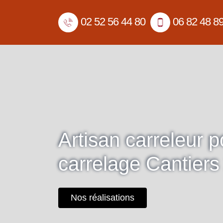
02 52 56 44 80
06 82 48 8
Artisan carreleur 
carrelage Cantier
Nos réalisations