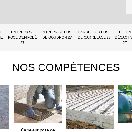
E
ENTREPRISE
ENTREPRISE POSE
CARRELEUR POSE
BÉTON
IE
POSE D'ENROBÉ
DE GOUDRON 27
DE CARRELAGE 27
DÉSACTI
27
27
NOS COMPÉTENCES
Carreleur pose de