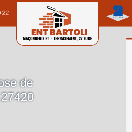
9 22
pose de
s 27420