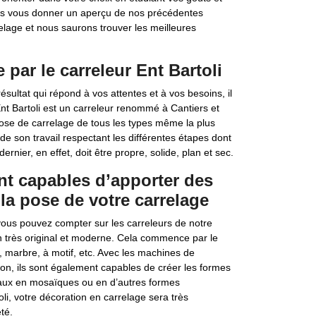
ns vous donner un aperçu de nos précédentes
elage et nous saurons trouver les meilleures
par le carreleur Ent Bartoli
sultat qui répond à vos attentes et à vos besoins, il
Ent Bartoli est un carreleur renommé à Cantiers et
a pose de carrelage de tous les types même la plus
e son travail respectant les différentes étapes dont
rnier, en effet, doit être propre, solide, plan et sec.
ont capables d’apporter des
la pose de votre carrelage
vous pouvez compter sur les carreleurs de notre
gn très original et moderne. Cela commence par le
e, marbre, à motif, etc. Avec les machines de
on, ils sont également capables de créer les formes
eaux en mosaïques ou en d’autres formes
oli, votre décoration en carrelage sera très
té.