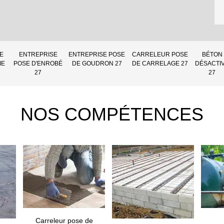
E
ENTREPRISE
ENTREPRISE POSE
CARRELEUR POSE
BÉTON
IE
POSE D'ENROBÉ
DE GOUDRON 27
DE CARRELAGE 27
DÉSACTI
27
27
NOS COMPÉTENCES
Carreleur pose de