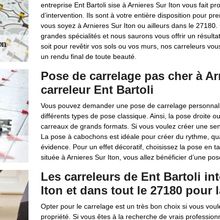
entreprise Ent Bartoli sise à Arnieres Sur Iton vous fait pr
d’intervention. Ils sont à votre entière disposition pour 
vous soyez à Arnieres Sur Iton ou ailleurs dans le 27180
grandes spécialités et nous saurons vous offrir un résult
soit pour revêtir vos sols ou vos murs, nos carreleurs vou
un rendu final de toute beauté.
Pose de carrelage pas cher à Arn
carreleur Ent Bartoli
Vous pouvez demander une pose de carrelage personnalisé
différents types de pose classique. Ainsi, la pose droite ou
carreaux de grands formats. Si vous voulez créer une sen
La pose à cabochons est idéale pour créer du rythme, qua
évidence. Pour un effet décoratif, choisissez la pose en tap
située à Arnieres Sur Iton, vous allez bénéficier d’une po
Les carreleurs de Ent Bartoli in
Iton et dans tout le 27180 pour 
Opter pour le carrelage est un très bon choix si vous voul
propriété. Si vous êtes à la recherche de vrais profession