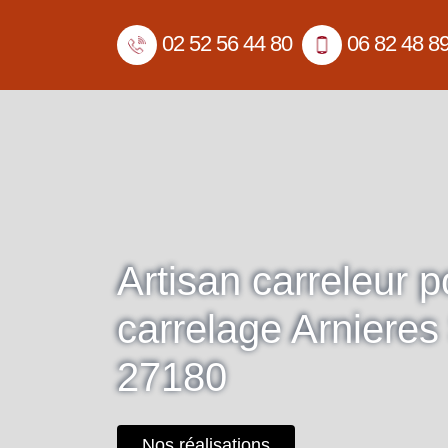
02 52 56 44 80
06 82 48 8
Artisan carreleur 
carrelage Arnieres
27180
Nos réalisations