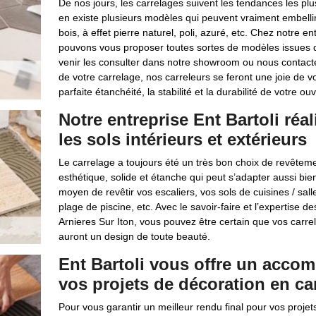
De nos jours, les carrelages suivent les tendances les p
en existe plusieurs modèles qui peuvent vraiment embellir 
bois, à effet pierre naturel, poli, azuré, etc. Chez notre en
pouvons vous proposer toutes sortes de modèles issues 
venir les consulter dans notre showroom ou nous contacte
de votre carrelage, nos carreleurs se feront une joie de vo
parfaite étanchéité, la stabilité et la durabilité de votre ou
Notre entreprise Ent Bartoli réa
les sols intérieurs et extérieurs
Le carrelage a toujours été un très bon choix de revêtemen
esthétique, solide et étanche qui peut s’adapter aussi bien
moyen de revêtir vos escaliers, vos sols de cuisines / salle
plage de piscine, etc. Avec le savoir-faire et l’expertise d
Arnieres Sur Iton, vous pouvez être certain que vos carre
auront un design de toute beauté.
Ent Bartoli vous offre un acco
vos projets de décoration en ca
Pour vous garantir un meilleur rendu final pour vos proj