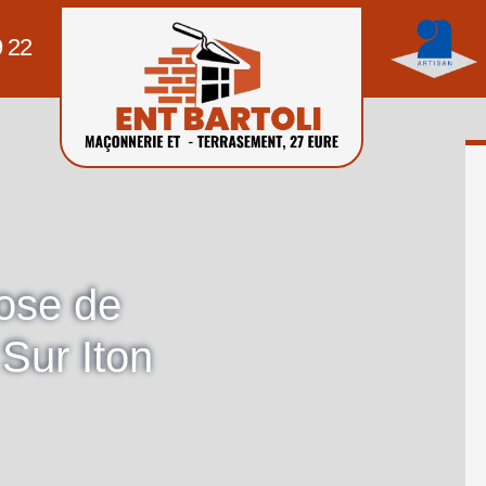
9 22
pose de
 Sur Iton