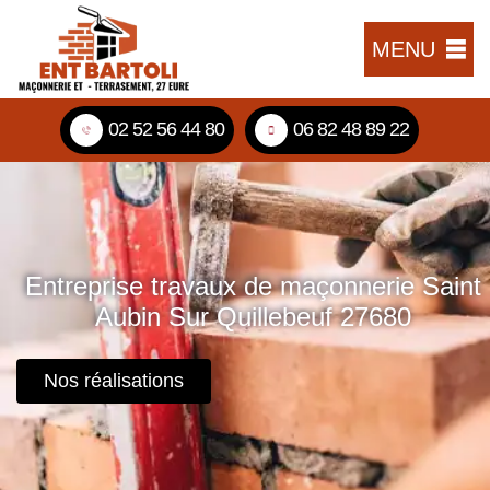
MENU
02 52 56 44 80
06 82 48 89 22
Entreprise travaux de maçonnerie Saint
Aubin Sur Quillebeuf 27680
Nos réalisations