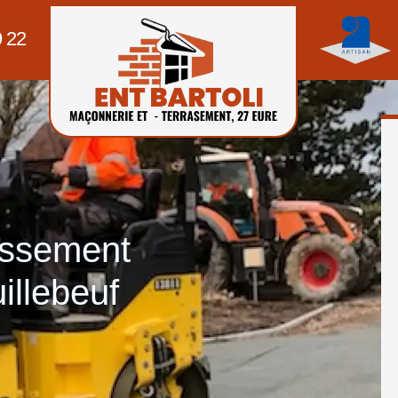
9 22
assement
illebeuf