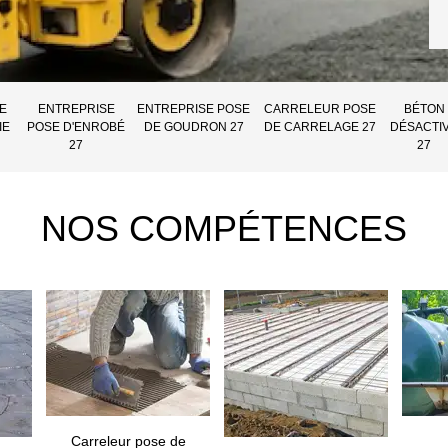
E
ENTREPRISE
ENTREPRISE POSE
CARRELEUR POSE
BÉTON
IE
POSE D'ENROBÉ
DE GOUDRON 27
DE CARRELAGE 27
DÉSACTI
27
27
NOS COMPÉTENCES
Carreleur pose de