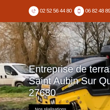
02 52 56 44 80
06 82 48 8
Entreprise de terr
Saint Aubin Sur Qu
27680
Nos réalisations