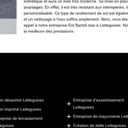
esthétique et aura un look très moderne. Sa mise en place
avantages. En effet, il est très résistant aux intempéries, 
personnalisable. Ce type de revêtement de sol est égalemen
et un nettoyage à l’eau suffira amplement. Alors, vous êt
appel à notre entreprise Ent Bartoli sise à Letteguives. 
la meilleure des prestations.
on désactivé Letteguives
Entreprise d'assainissement
Letteguives
on imprimé Letteguives
Entreprise de maçonnerie Let
reprise de terrassement
teguives
Création de dalle Letteguives