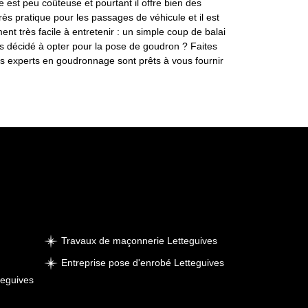
 est peu coûteuse et pourtant il offre bien des
très pratique pour les passages de véhicule et il est
t très facile à entretenir : un simple coup de balai
es décidé à opter pour la pose de goudron ? Faites
Nos experts en goudronnage sont prêts à vous fournir
Travaux de maçonnerie Letteguives
Entreprise pose d'enrobé Letteguives
teguives