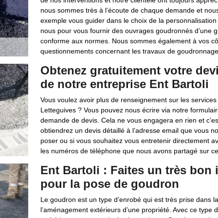
de nos interventions et notre clientèle ont toujours appréci
nous sommes très à l’écoute de chaque demande et nous
exemple vous guider dans le choix de la personnalisatio
nous pour vous fournir des ouvrages goudronnés d’une g
conforme aux normes. Nous sommes également à vos côt
questionnements concernant les travaux de goudronnage
Obtenez gratuitement votre dev
de notre entreprise Ent Bartoli
Vous voulez avoir plus de renseignement sur les services
Letteguives ? Vous pouvez nous écrire via notre formulaire
demande de devis. Cela ne vous engagera en rien et c’es
obtiendrez un devis détaillé à l’adresse email que vous n
poser ou si vous souhaitez vous entretenir directement
les numéros de téléphone que nous avons partagé sur ce
Ent Bartoli : Faites un très bon
pour la pose de goudron
Le goudron est un type d’enrobé qui est très prise dans la
l’aménagement extérieurs d’une propriété. Avec ce type d