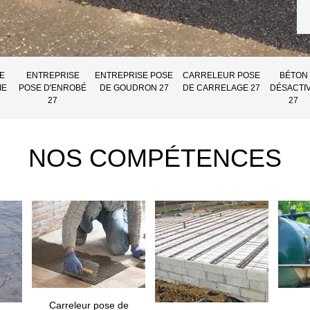
E
ENTREPRISE
ENTREPRISE POSE
CARRELEUR POSE
BÉTON
IE
POSE D'ENROBÉ
DE GOUDRON 27
DE CARRELAGE 27
DÉSACTI
27
27
NOS COMPÉTENCES
Carreleur pose de