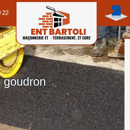
9 22
e goudron