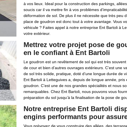
à vos lieux. Ideal pour la construction des parkings, allée
soucis car il va mettre fin à vos problèmes d’impraticabil
déformation de sol. De plus il ne nécessite que très peu d
place de goudron est donc tout à votre avantage. Vous vo
véhicule ? Faites appel à notre entreprise Ent Bartoli à
votre extérieur.
Mettrez votre projet pose de g
en le confiant à Ent Bartoli
Le goudron est un revêtement de sol qui est très souvent u
de cour et bien d’autres ouvrages extérieurs. C’est une v
de sol très solide, pratique, doté d’une longue durée de vi
Ent Bartoli à Letteguives a, depuis de longue année, pr
goudron. C’est une de nos grandes spécialités et nous s
remarquables. Chez Ent Bartoli, nous pouvons vous fourni
préparation du sol jusqu’à la finalisation de la pose de go
Notre entreprise Ent Bartoli dis
engins performants pour assure
Vous prévoyez de vous construire des allées, des terrass