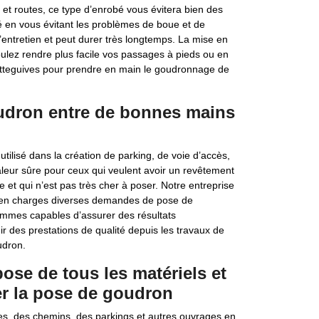
s et routes, ce type d’enrobé vous évitera bien des
ité en vous évitant les problèmes de boue et de
’entretien et peut durer très longtemps. La mise en
ulez rendre plus facile vos passages à pieds ou en
 Letteguives pour prendre en main le goudronnage de
oudron entre de bonnes mains
tilisé dans la création de parking, de voie d’accès,
aleur sûre pour ceux qui veulent avoir un revêtement
e et qui n’est pas très cher à poser. Notre entreprise
is en charges diverses demandes de pose de
ommes capables d’assurer des résultats
r des prestations de qualité depuis les travaux de
udron.
pose de tous les matériels et
r la pose de goudron
es, des chemins, des parkings et autres ouvrages en