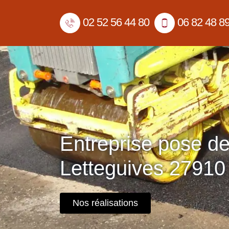
02 52 56 44 80
06 82 48 8
Entreprise pose d
Letteguives 27910
Nos réalisations