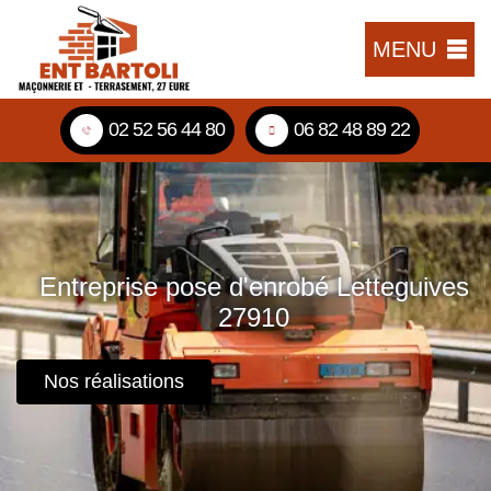
MENU
02 52 56 44 80
06 82 48 89 22
Entreprise pose d'enrobé Letteguives
27910
Nos réalisations