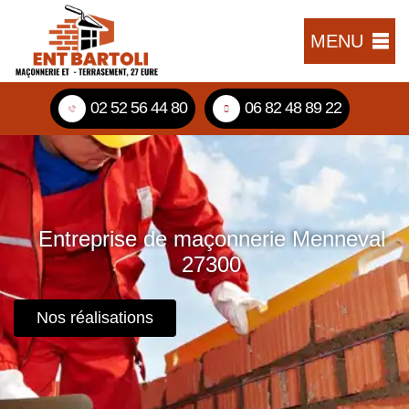
MENU
02 52 56 44 80
06 82 48 89 22
Entreprise de maçonnerie Menneval
27300
Nos réalisations