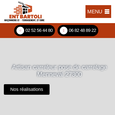
MENU
02 52 56 44 80
06 82 48 89 22
Artisan carreleur pose de carrelage
Menneval 27300
Nos réalisations