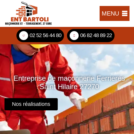
MENU
02 52 56 44 80
06 82 48 89 22
Entreprise de maçonnerie Ferrieres
Saint Hilaire 27270
Nos réalisations