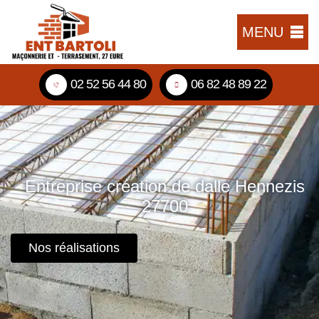
MENU
02 52 56 44 80
06 82 48 89 22
Entreprise création de dalle Hennezis
27700
Nos réalisations