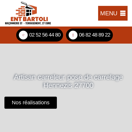
MENU
02 52 56 44 80
06 82 48 89 22
Artisan carreleur pose de carrelage
Hennezis 27700
Nos réalisations