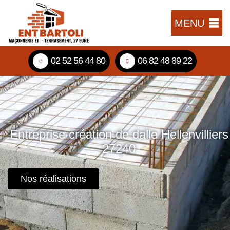
MENU
02 52 56 44 80
06 82 48 89 22
Entreprise création de dalle Hellenvilliers
27240
Nos réalisations