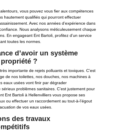
es alentours, vous pouvez vous fier aux compétences
ns hautement qualifiés qui pourront effectuer
d’assainissement. Avec nos années d’expérience dans
 confiance. Nous analysons méticuleusement chaque
ons. En engageant Ent Bartoli, profitez d’un service
tant toutes les normes.
tance d’avoir un système
propriété ?
ès importante de rejets polluants et toxiques. C’est
e de nos toilettes, nos douches, nos machines à
s eaux usées vont finir par dégrader
e sérieux problèmes sanitaires. C’est justement pour
t Ent Bartoli à Hellenvilliers vous propose ses
aux ou effectuer un raccordement au tout-à-l’égout
vacuation de vos eaux usées.
ons des travaux
mpétitifs