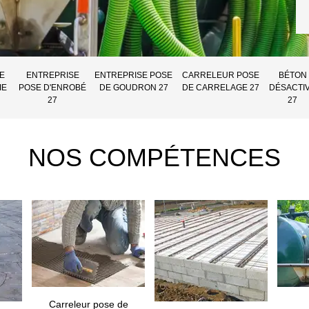
E
ENTREPRISE
ENTREPRISE POSE
CARRELEUR POSE
BÉTON
IE
POSE D'ENROBÉ
DE GOUDRON 27
DE CARRELAGE 27
DÉSACTI
27
27
NOS COMPÉTENCES
Carreleur pose de