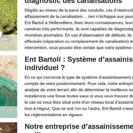
diagnostic des canalisations
Dégâts au niveau de la paroi des conduits, cas d’obstruc
affaissement de la canalisation… rien n’échappe aux yeu
Ent Bartoli à Hellenvilliers. Avec leurs connaissances, l
caméras très performants, ils sont capables de diagnostiq
moindres anomalies. En cas d’observation de défauts, ils p
effectués (réparation ou remplacement de canalisation) et
intervention, vous pouvez être certain que votre système
Ent Bartoli : Système d’assainis
individuel ?
En ce qui concerne le type de système d’assainissement qui
compte de votre positionnement. Pour cela, notre entrepris
analyse de votre terrain afin de déterminer la meilleure s
installerons une fosse toutes eaux si vous vous trouvez 
le cas où vous êtes situé près d’un réseau local d’assai
tout-à-l’égout. Que ce soit l’un ou l’autre, Ent Bartoli s
les règlementations en vigueur.
Notre entreprise d’assainissemen