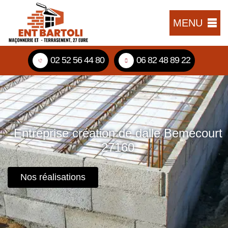
MENU
02 52 56 44 80
06 82 48 89 22
Entreprise création de dalle Bemecourt
27160
Nos réalisations