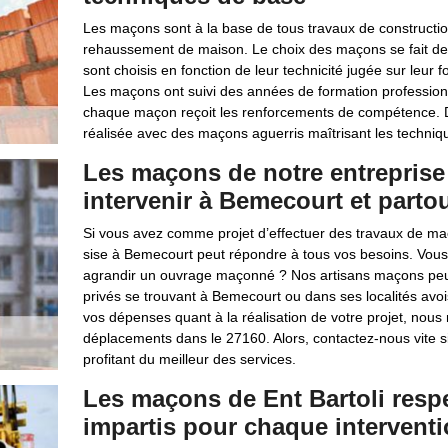
Les maçons sont à la base de tous travaux de constructi
rehaussement de maison. Le choix des maçons se fait de
sont choisis en fonction de leur technicité jugée sur leur 
Les maçons ont suivi des années de formation professionnel
chaque maçon reçoit les renforcements de compétence. De 
réalisée avec des maçons aguerris maîtrisant les techniq
Les maçons de notre entreprise
intervenir à Bemecourt et parto
Si vous avez comme projet d’effectuer des travaux de maç
sise à Bemecourt peut répondre à tous vos besoins. Vous s
agrandir un ouvrage maçonné ? Nos artisans maçons peuv
privés se trouvant à Bemecourt ou dans ses localités avoi
vos dépenses quant à la réalisation de votre projet, nou
déplacements dans le 27160. Alors, contactez-nous vite s
profitant du meilleur des services.
Les maçons de Ent Bartoli respe
impartis pour chaque intervent