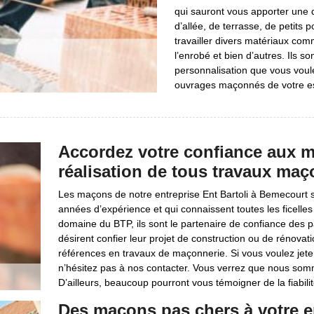
qui sauront vous apporter une d
d’allée, de terrasse, de petits 
travailler divers matériaux comme
l’enrobé et bien d’autres. Ils s
personnalisation que vous voule
ouvrages maçonnés de votre es
Accordez votre confiance aux m
réalisation de tous travaux maç
Les maçons de notre entreprise Ent Bartoli à Bemecourt 
années d’expérience et qui connaissent toutes les ficelles
domaine du BTP, ils sont le partenaire de confiance des par
désirent confier leur projet de construction ou de rénovat
références en travaux de maçonnerie. Si vous voulez jeter
n’hésitez pas à nos contacter. Vous verrez que nous som
D’ailleurs, beaucoup pourront vous témoigner de la fiabil
Des maçons pas chers à votre en