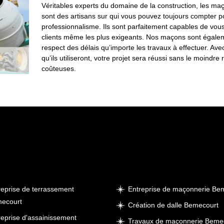
Véritables experts du domaine de la construction, les ma
sont des artisans sur qui vous pouvez toujours compter po
professionnalisme. Ils sont parfaitement capables de vous 
clients même les plus exigeants. Nos maçons sont égaleme
respect des délais qu’importe les travaux à effectuer. Ave
qu’ils utiliseront, votre projet sera réussi sans le moind
coûteuses.
reprise de terrassement
Entreprise de maçonnerie Be
ecourt
Création de dalle Bemecourt
reprise d'assainissement
Travaux de maçonnerie Beme