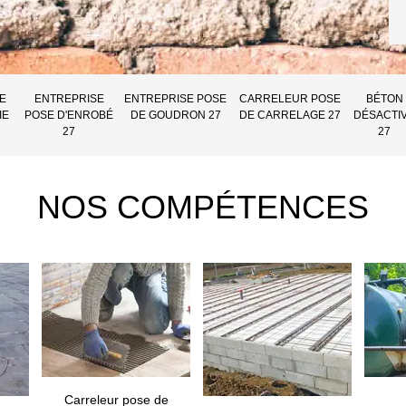
E
ENTREPRISE
ENTREPRISE POSE
CARRELEUR POSE
BÉTON
IE
POSE D'ENROBÉ
DE GOUDRON 27
DE CARRELAGE 27
DÉSACTI
27
27
NOS COMPÉTENCES
Carreleur pose de