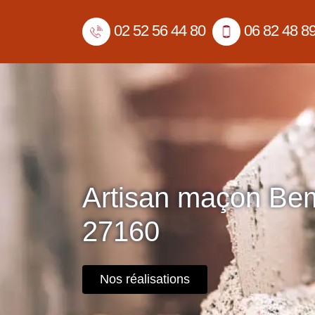
02 52 56 44 80
06 82 48 8
Artisan maçon Be
27160
Nos réalisations