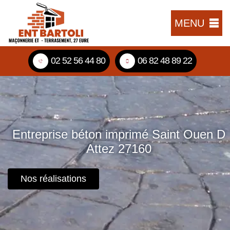
MENU
02 52 56 44 80
06 82 48 89 22
Entreprise béton imprimé Saint Ouen D
Attez 27160
Nos réalisations