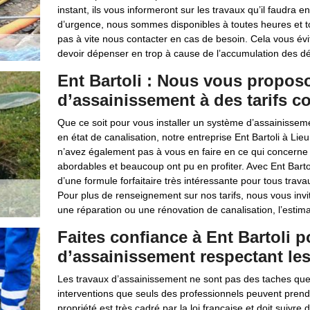
instant, ils vous informeront sur les travaux qu’il faudra en
d’urgence, nous sommes disponibles à toutes heures et to
pas à vite nous contacter en cas de besoin. Cela vous év
devoir dépenser en trop à cause de l’accumulation des dé
Ent Bartoli : Nous vous propos
d’assainissement à des tarifs co
Que ce soit pour vous installer un système d’assainissem
en état de canalisation, notre entreprise Ent Bartoli à Li
n’avez également pas à vous en faire en ce qui concerne n
abordables et beaucoup ont pu en profiter. Avec Ent Barto
d’une formule forfaitaire très intéressante pour tous trav
Pour plus de renseignement sur nos tarifs, nous vous inv
une réparation ou une rénovation de canalisation, l’estima
Faites confiance à Ent Bartoli p
d’assainissement respectant le
Les travaux d’assainissement ne sont pas des taches que l
interventions que seuls des professionnels peuvent prendr
propriété est très cadré par la loi française et doit suivr