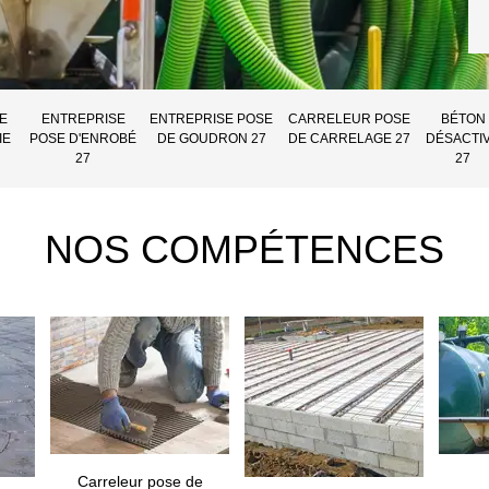
E
ENTREPRISE
ENTREPRISE POSE
CARRELEUR POSE
BÉTON
IE
POSE D'ENROBÉ
DE GOUDRON 27
DE CARRELAGE 27
DÉSACTI
27
27
NOS COMPÉTENCES
Carreleur pose de