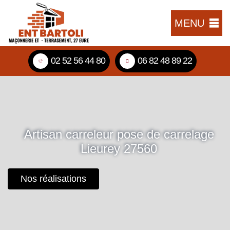
MENU
02 52 56 44 80
06 82 48 89 22
Artisan carreleur pose de carrelage
Lieurey 27560
Nos réalisations