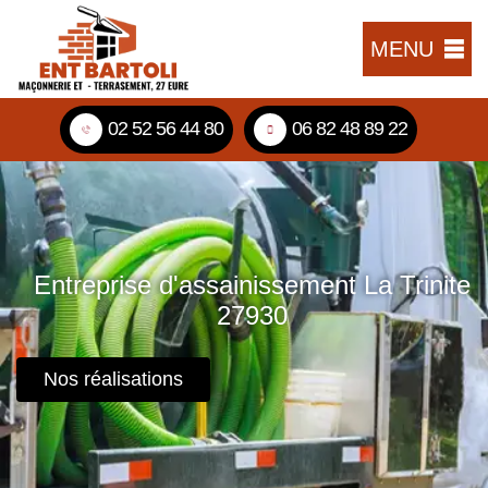
MENU
02 52 56 44 80
06 82 48 89 22
Entreprise d'assainissement La Trinite
27930
Nos réalisations