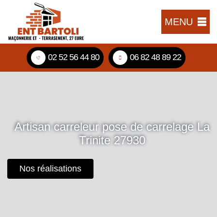
MENU
02 52 56 44 80
06 82 48 89 22
Artisan carreleur pose de carrelage La
Trinite 27930
Nos réalisations