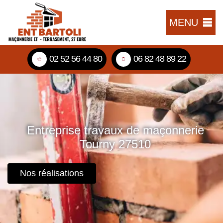
MENU
02 52 56 44 80
06 82 48 89 22
Entreprise travaux de maçonnerie
Tourny 27510
Nos réalisations