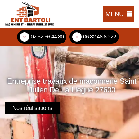
MENU
02 52 56 44 80
06 82 48 89 22
Entreprise travaux de maçonnerie Saint
Julien De La Liegue 27600
Nos réalisations