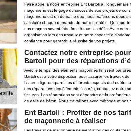
Faire appel à notre entreprise Ent Bartoli à Honguemare
maçonnerie est le gage du succès de vos projets de const
maçonnerie est un domaine que nous maîtrisons depuis d
satisfaire chaque demande de notre clientèle. Qu’importe
nos maçons savent faire face à tous les défis. Avec notre sa
organisation lors des travaux et notre capacité à s’adapte
confiance pour garantir la réussite de vos projets.
Contactez notre entreprise pou
Bartoli pour des réparations d
Avec le temps, des éléments maçonnés finissent par prés
Bartoli est à votre disposition pour assurer les travaux 
fissures figurent parmi les différents aspects de la défec
des réparations des éléments fissurés, contactez notre so
fissures. Les réparations vont dépendre de la profondeur 
de dalle de béton. Nous travaillons avec méthode et nos 
Ent Bartoli : Profiter de nos tari
de maçonnerie à réaliser
Les travaux de maçonnerie peuvent avoir des coûts très va