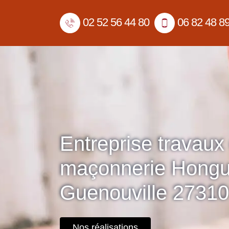
02 52 56 44 80
06 82 48 8
Entreprise travaux
maçonnerie Hong
Guenouville 27310
Nos réalisations