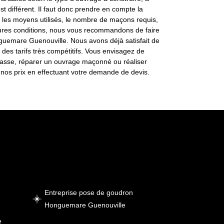
st différent. Il faut donc prendre en compte la
, les moyens utilisés, le nombre de maçons requis,
leures conditions, nous vous recommandons de faire
guemare Guenouville. Nous avons déjà satisfait de
 des tarifs très compétitifs. Vous envisagez de
errasse, réparer un ouvrage maçonné ou réaliser
nos prix en effectuant votre demande de devis.
Entreprise pose de goudron
Honguemare Guenouville
e