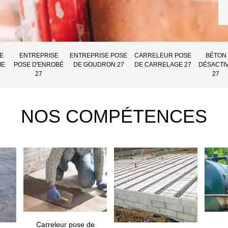
E
ENTREPRISE
ENTREPRISE POSE
CARRELEUR POSE
BÉTON
IE
POSE D'ENROBÉ
DE GOUDRON 27
DE CARRELAGE 27
DÉSACTI
27
27
NOS COMPÉTENCES
Carreleur pose de