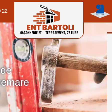
9 22
 de
uemare