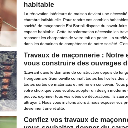
habitable
La rénovation intérieure de maison devient une nécessité 
chambre individuelle. Pour rendre vos combles habitables,
société de maçonnerie Ent Bartoli dispose du savoir-faire
espace habitable. Cette transformation nécessite les tra
reposent les charpentes de votre toit en pente. La surélé
dans les domaines de compétence de notre société. C’es
Travaux de maçonnerie : Notre e
vous construire des ouvrages d
Œuvrant dans le domaine de construction depuis de longue
Honguemare Guenouville connaît toutes les ficelles des t
toutes sortes de matériaux et même en concevoir. Nous p
votre choix que vous vouliez adopter un design moderne o
pouvez exprimer tous vos idées de décorations. Ils sauront 
attrayant. Nous vous invitons alors à nous exposer vos pr
deviennent une réalité.
Confiez vos travaux de maçonneri
vous souhaitez donner du carac