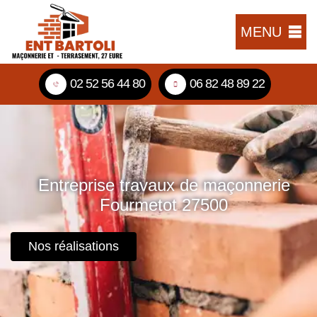
MENU
02 52 56 44 80
06 82 48 89 22
Entreprise travaux de maçonnerie
Fourmetot 27500
Nos réalisations