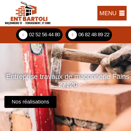
MENU
02 52 56 44 80
06 82 48 89 22
Entreprise travaux de maçonnerie Fains
27120
Nos réalisations