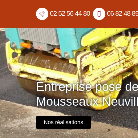
02 52 56 44 80
06 82 48 8
Entreprise pose d
Mousseaux Neuvil
Nos réalisations