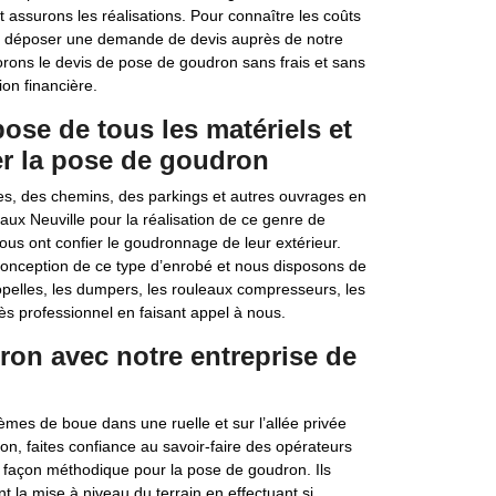
assurons les réalisations. Pour connaître les coûts
t à déposer une demande de devis auprès de notre
rons le devis de pose de goudron sans frais et sans
on financière.
pose de tous les matériels et
r la pose de goudron
es, des chemins, des parkings et autres ouvrages en
ux Neuville pour la réalisation de ce genre de
ous ont confier le goudronnage de leur extérieur.
 conception de ce type d’enrobé et nous disposons de
opelles, les dumpers, les rouleaux compresseurs, les
ès professionnel en faisant appel à nous.
ron avec notre entreprise de
èmes de boue dans une ruelle et sur l’allée privée
ion, faites confiance au savoir-faire des opérateurs
de façon méthodique pour la pose de goudron. Ils
t la mise à niveau du terrain en effectuant si