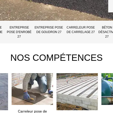
E
ENTREPRISE
ENTREPRISE POSE
CARRELEUR POSE
BÉTON
IE
POSE D'ENROBÉ
DE GOUDRON 27
DE CARRELAGE 27
DÉSACTI
27
27
NOS COMPÉTENCES
Carreleur pose de