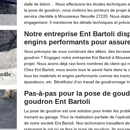
dalle de béton… Nous effectuons les études techniques et 
la pose de goudron, nous invitons les porteurs de proje
service clientèle à Mousseaux Neuville 27220. Nous élabo
engagement. Il mentionne les détails techniques et précisi
Notre entreprise Ent Bartoli dis
engins performants pour assure
Vous prévoyez de vous construire des allées, des terrass
goudron ? Engagez notre entreprise Ent Bartoli à Moussea
projet. Nous avons déjà ravi bons nombres de client qui n
Chez Ent Bartoli, nous avons tous le savoir-faire dans la
tous les matériels et engins performants comme les tract
épandeurs, etc. Bénéficiez d’un travail de goudronnage tr
Pas-à-pas pour la pose de goud
goudron Ent Bartoli
La pose de goudron est une solution pour éviter les probl
menant au garage. Pour la réalisation parfaite de l’opérat
de notre société Ent Bartoli. Nos techniciens travaillent 
préparent le sol où se fera la pose de goudron. Ils assuren