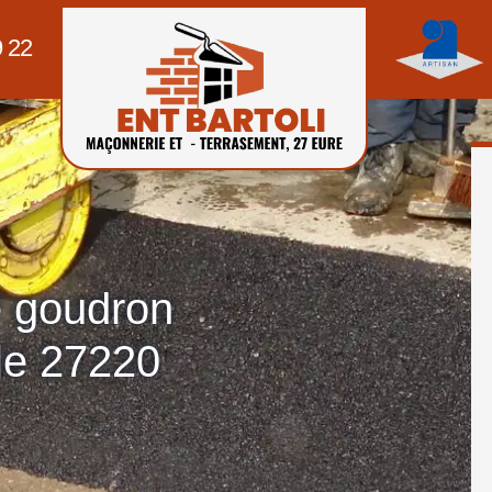
9 22
e goudron
le 27220