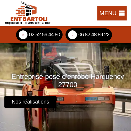
MENU
02 52 56 44 80
06 82 48 89 22
Entreprise pose d'enrobé Harquency
27700
Nos réalisations