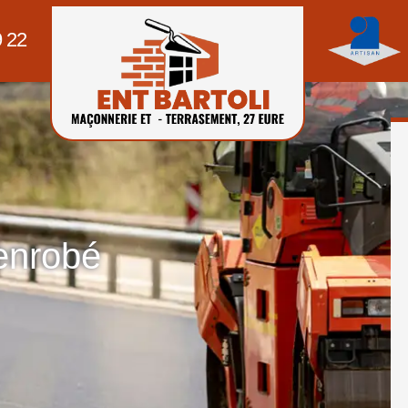
9 22
'enrobé