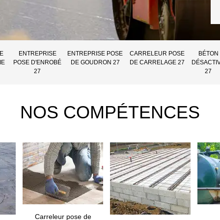
E
ENTREPRISE
ENTREPRISE POSE
CARRELEUR POSE
BÉTON
IE
POSE D'ENROBÉ
DE GOUDRON 27
DE CARRELAGE 27
DÉSACTI
27
27
NOS COMPÉTENCES
Carreleur pose de