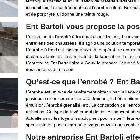
technique spécifique et l’utilisation de matériels adaptés
disponibles, la plus fréquente est l’enrobé coloré. Normale
et de porphyre lui donne une teinte rouge.
Ent Bartoli vous propose la pos
L’utilisation de l’enrobé à froid est assez limitée, il convi
entretiens des chaussées, il s’agit d’une solution temporai
L’enrobé à froid est mis en œuvre à température ambiante d’o
d’autres atouts tels la simplicité de la fabrication, la facil
L’entreprise Ent Bartoli sise à Gouville propose l’enrobé à
des contours de maison.
Qu’est-ce que l’enrobé ? Ent Ba
L’enrobé est un type de revêtement obtenu par l’alliage de 
plusieurs sortes comme l’enrobé drainant, le béton bitume
émulsion, l’enrobé grenaillé, etc. La conception de l’enro
utilisation. Ce type de revêtement de sol est souvent utili
Actuellement, les foyers les adoptent pour embellir leur ex
spécialiste en pose d’enrobé et vous pouvez nous confier v
Notre entreprise Ent Bartoli eff