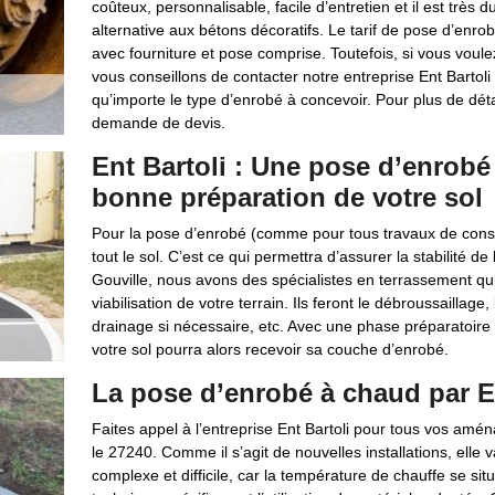
coûteux, personnalisable, facile d’entretien et il est très
alternative aux bétons décoratifs. Le tarif de pose d’enro
avec fourniture et pose comprise. Toutefois, si vous voulez 
vous conseillons de contacter notre entreprise Ent Bartoli 
qu’importe le type d’enrobé à concevoir. Pour plus de détai
demande de devis.
Ent Bartoli : Une pose d’enrob
bonne préparation de votre sol
Pour la pose d’enrobé (comme pour tous travaux de constru
tout le sol. C’est ce qui permettra d’assurer la stabilité d
Gouville, nous avons des spécialistes en terrassement qui
viabilisation de votre terrain. Ils feront le débroussaillage
drainage si nécessaire, etc. Avec une phase préparatoire r
votre sol pourra alors recevoir sa couche d’enrobé.
La pose d’enrobé à chaud par En
Faites appel à l’entreprise Ent Bartoli pour tous vos amé
le 27240. Comme il s’agit de nouvelles installations, elle
complexe et difficile, car la température de chauffe se s