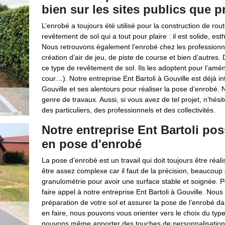
bien sur les sites publics que p
L’enrobé a toujours été utilisé pour la construction de rou
revêtement de sol qui a tout pour plaire : il est solide, es
Nous retrouvons également l’enrobé chez les professionne
création d’air de jeu, de piste de course et bien d’autres. 
ce type de revêtement de sol. Ils les adoptent pour l’amén
cour…). Notre entreprise Ent Bartoli à Gouville est déjà in
Gouville et ses alentours pour réaliser la pose d’enrob
genre de travaux. Aussi, si vous avez de tel projet, n’hé
des particuliers, des professionnels et des collectivités.
Notre entreprise Ent Bartoli pos
en pose d'enrobé
La pose d’enrobé est un travail qui doit toujours être réali
être assez complexe car il faut de la précision, beaucoup d
granulométrie pour avoir une surface stable et soignée. 
faire appel à notre entreprise Ent Bartoli à Gouville. N
préparation de votre sol et assurer la pose de l’enrobé dans
en faire, nous pouvons vous orienter vers le choix du typ
pouvons même apporter des touches de personnalisation