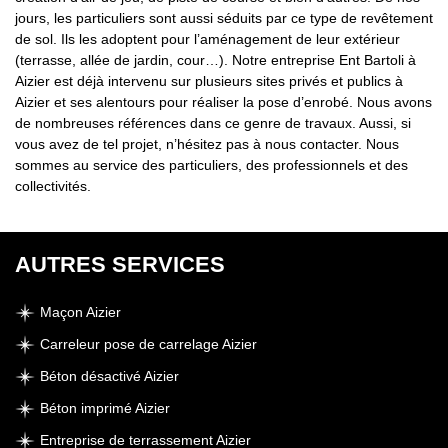
jours, les particuliers sont aussi séduits par ce type de revêtement
de sol. Ils les adoptent pour l’aménagement de leur extérieur
(terrasse, allée de jardin, cour…). Notre entreprise Ent Bartoli à
Aizier est déjà intervenu sur plusieurs sites privés et publics à
Aizier et ses alentours pour réaliser la pose d’enrobé. Nous avons
de nombreuses références dans ce genre de travaux. Aussi, si
vous avez de tel projet, n’hésitez pas à nous contacter. Nous
sommes au service des particuliers, des professionnels et des
collectivités.
AUTRES SERVICES
Maçon Aizier
Carreleur pose de carrelage Aizier
Béton désactivé Aizier
Béton imprimé Aizier
Entreprise de terrassement Aizier