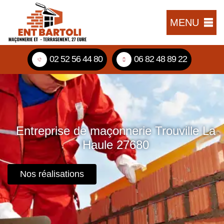
MENU
02 52 56 44 80
06 82 48 89 22
Entreprise de maçonnerie Trouville La
Haule 27680
Nos réalisations