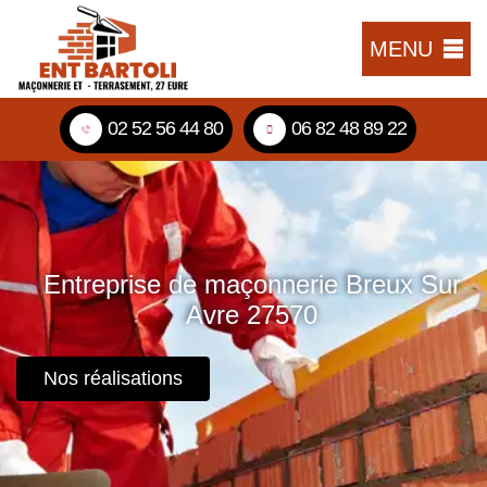
MENU
02 52 56 44 80
06 82 48 89 22
Entreprise de maçonnerie Breux Sur
Avre 27570
Nos réalisations