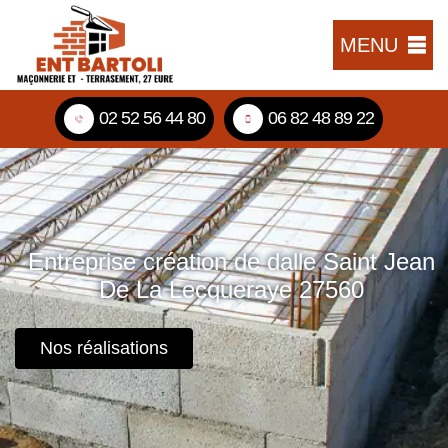
MENU
02 52 56 44 80
06 82 48 89 22
Entreprise création de dalle Saint Jean
De La Lecqueraye 27560
Nos réalisations