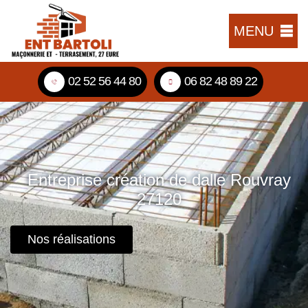
MENU
02 52 56 44 80
06 82 48 89 22
Entreprise création de dalle Rouvray
27120
Nos réalisations