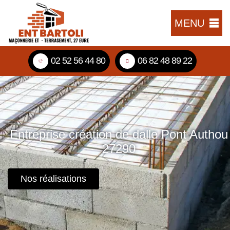
MENU
02 52 56 44 80
06 82 48 89 22
Entreprise création de dalle Pont Authou
27290
Nos réalisations