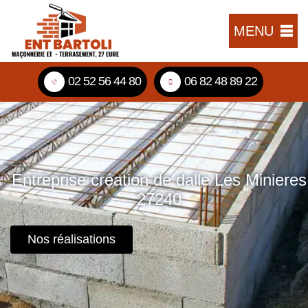
MENU
02 52 56 44 80
06 82 48 89 22
Entreprise création de dalle Les Minieres
27240
Nos réalisations