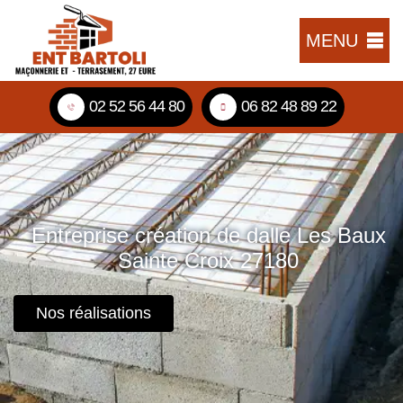
MENU
02 52 56 44 80
06 82 48 89 22
Entreprise création de dalle Les Baux
Sainte Croix 27180
Nos réalisations