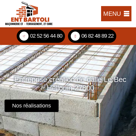
MENU
02 52 56 44 80
06 82 48 89 22
Entreprise création de dalle Le Bec
Hellouin 27800
Nos réalisations