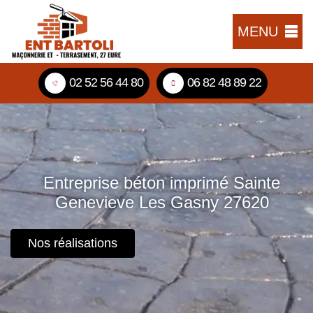
MENU
02 52 56 44 80
06 82 48 89 22
Entreprise béton imprimé Sainte
Genevieve Les Gasny 27620
Nos réalisations