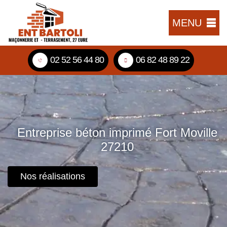
MENU
02 52 56 44 80
06 82 48 89 22
Entreprise béton imprimé Fort Moville
27210
Nos réalisations