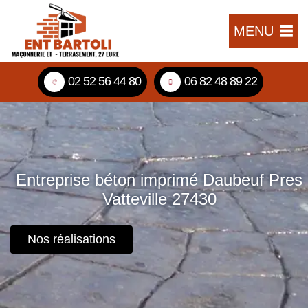
MENU
02 52 56 44 80
06 82 48 89 22
Entreprise béton imprimé Daubeuf Pres
Vatteville 27430
Nos réalisations