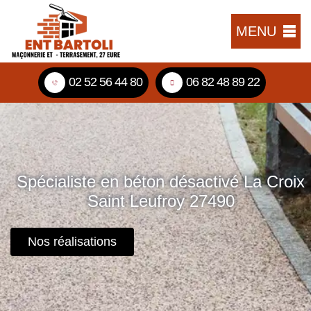
MENU
02 52 56 44 80
06 82 48 89 22
Spécialiste en béton désactivé La Croix
Saint Leufroy 27490
Nos réalisations