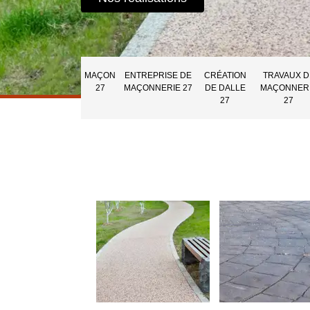
MAÇON
ENTREPRISE DE
CRÉATION
TRAVAUX D
27
MAÇONNERIE 27
DE DALLE
MAÇONNER
27
27