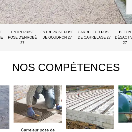
E
ENTREPRISE
ENTREPRISE POSE
CARRELEUR POSE
BÉTON
IE
POSE D'ENROBÉ
DE GOUDRON 27
DE CARRELAGE 27
DÉSACTI
27
27
NOS COMPÉTENCES
Carreleur pose de