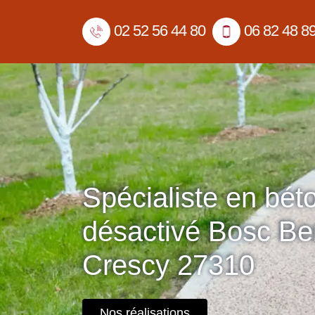
02 52 56 44 80
06 82 48 8
Spécialiste en bét
désactivé Bosc Be
Crescy 27310
Nos réalisations