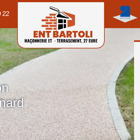
9 22
on
nard