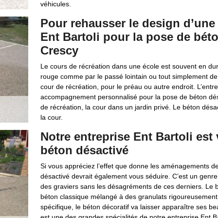
véhicules.
Pour rehausser le design d’une 
Ent Bartoli pour la pose de bét
Crescy
Le cours de récréation dans une école est souvent en dur. 
rouge comme par le passé lointain ou tout simplement de l
cour de récréation, pour le préau ou autre endroit. L’entr
accompagnement personnalisé pour la pose de béton désa
de récréation, la cour dans un jardin privé. Le béton désa
la cour.
Notre entreprise Ent Bartoli est
béton désactivé
Si vous appréciez l’effet que donne les aménagements de 
désactivé devrait également vous séduire. C’est un genre
des graviers sans les désagréments de ces derniers. Le b
béton classique mélangé à des granulats rigoureusement 
spécifique, le béton décoratif va laisser apparaître ses b
est une des grandes spécialités de notre entreprise Ent B