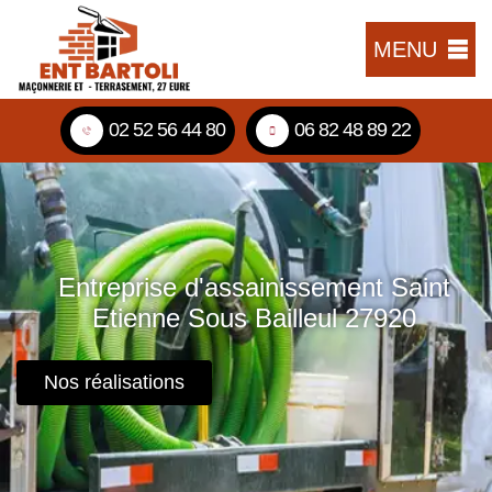
MENU
02 52 56 44 80
06 82 48 89 22
Entreprise d'assainissement Saint
Etienne Sous Bailleul 27920
Nos réalisations