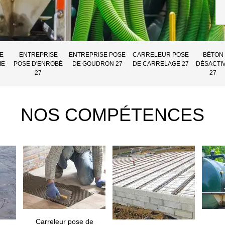
E
ENTREPRISE
ENTREPRISE POSE
CARRELEUR POSE
BÉTON
IE
POSE D'ENROBÉ
DE GOUDRON 27
DE CARRELAGE 27
DÉSACTI
27
27
NOS COMPÉTENCES
Carreleur pose de