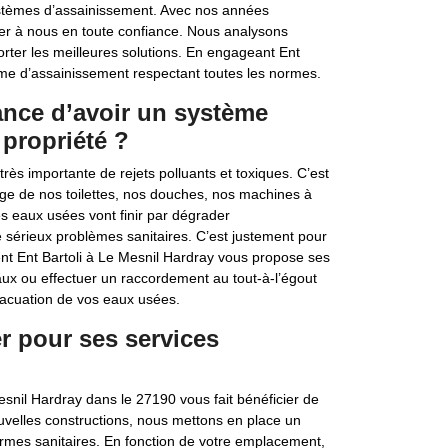
systèmes d’assainissement. Avec nos années
r à nous en toute confiance. Nous analysons
rter les meilleures solutions. En engageant Ent
stème d’assainissement respectant toutes les normes.
tance d’avoir un système
propriété ?
ès importante de rejets polluants et toxiques. C’est
e de nos toilettes, nos douches, nos machines à
s eaux usées vont finir par dégrader
e sérieux problèmes sanitaires. C’est justement pour
nt Ent Bartoli à Le Mesnil Hardray vous propose ses
aux ou effectuer un raccordement au tout-à-l’égout
vacuation de vos eaux usées.
r pour ses services
esnil Hardray dans le 27190 vous fait bénéficier de
uvelles constructions, nous mettons en place un
rmes sanitaires. En fonction de votre emplacement,