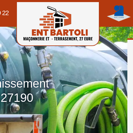
9 22
nissement
 27190