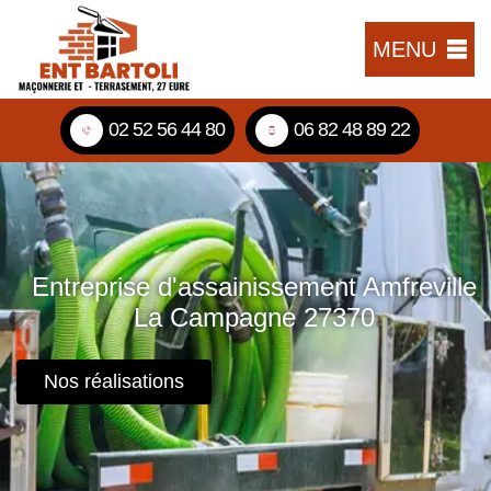
MENU
02 52 56 44 80
06 82 48 89 22
Entreprise d'assainissement Amfreville
La Campagne 27370
Nos réalisations