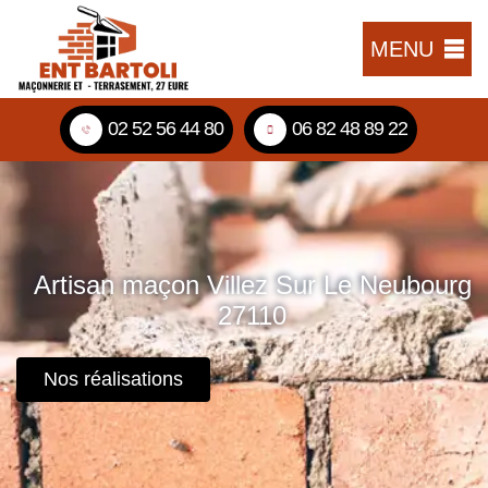
MENU
02 52 56 44 80
06 82 48 89 22
Artisan maçon Villez Sur Le Neubourg
27110
Nos réalisations