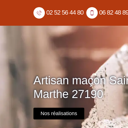
02 52 56 44 80
06 82 48 8
Artisan maçon Sai
Marthe 27190
Nos réalisations