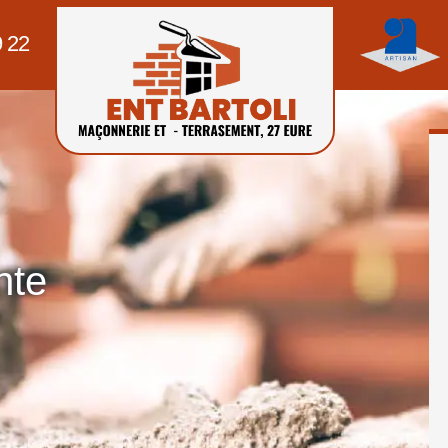
9 22
nte