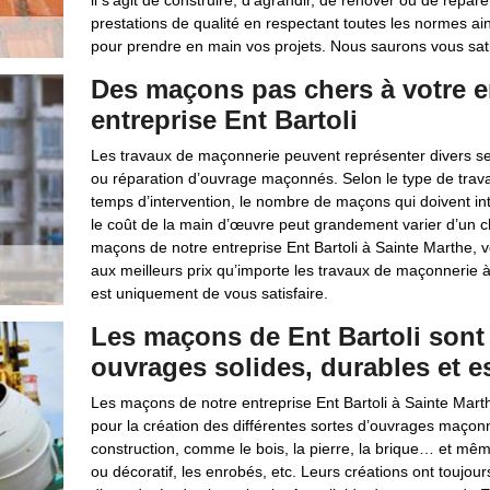
il s’agit de construire, d’agrandir, de rénover ou de répa
prestations de qualité en respectant toutes les normes ai
pour prendre en main vos projets. Nous saurons vous sati
Des maçons pas chers à votre en
entreprise Ent Bartoli
Les travaux de maçonnerie peuvent représenter divers ser
ou réparation d’ouvrage maçonnés. Selon le type de travaux
temps d’intervention, le nombre de maçons qui doivent int
le coût de la main d’œuvre peut grandement varier d’un ch
maçons de notre entreprise Ent Bartoli à Sainte Marthe, vo
aux meilleurs prix qu’importe les travaux de maçonnerie à 
est uniquement de vous satisfaire.
Les maçons de Ent Bartoli sont
ouvrages solides, durables et e
Les maçons de notre entreprise Ent Bartoli à Sainte Mart
pour la création des différentes sortes d’ouvrages maçonné
construction, comme le bois, la pierre, la brique… et mê
ou décoratif, les enrobés, etc. Leurs créations ont toujou