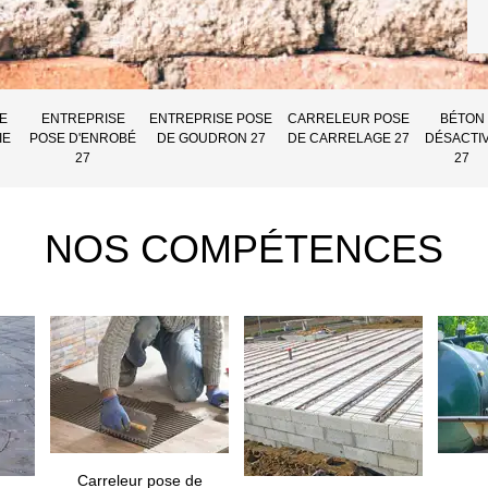
E
ENTREPRISE
ENTREPRISE POSE
CARRELEUR POSE
BÉTON
IE
POSE D'ENROBÉ
DE GOUDRON 27
DE CARRELAGE 27
DÉSACTI
27
27
NOS COMPÉTENCES
Carreleur pose de