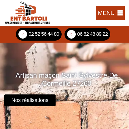
MENU
02 52 56 44 80
06 82 48 89 22
Artisan maçon Saint Sylvestre De
Cormeille 27260
Nos réalisations